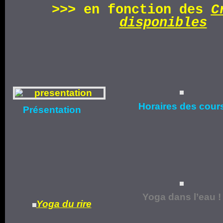
>>>
en fonction d
es
C
disponibles
Horaires
des cour
Présentation
Yoga dans l’eau !
Yoga du rire