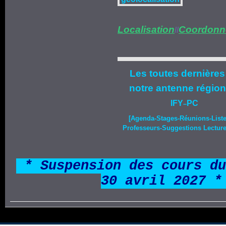
Localisation
Coordonn
//
Les toutes dernières
notre
antenne région
IFY
PC
–
[Agenda-
Stages
-Réunions-List
Professeurs-Suggestions Lecture-
*
* Suspension des cours du
30 avril 2027 *