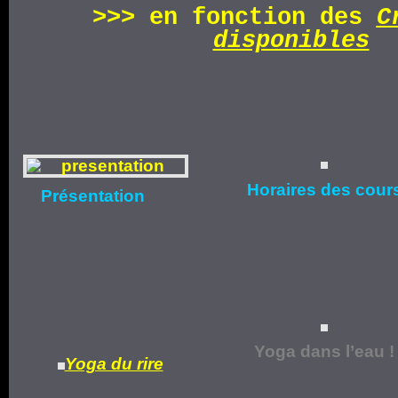
>>>
en fonction d
es
C
disponibles
Horaires
des cour
Présentation
Yoga dans l’eau !
Yoga du rire