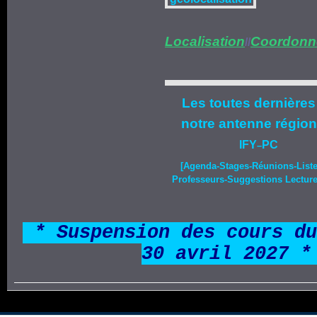
Localisation
Coordonn
//
Les toutes dernières
notre
antenne région
IFY
PC
–
[Agenda-
Stages
-Réunions-List
Professeurs-Suggestions Lecture-
*
* Suspension des cours du
30 avril 2027 *