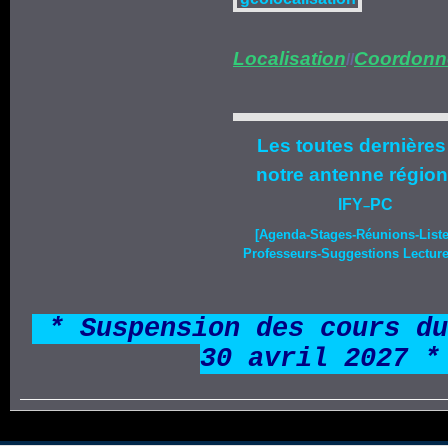
Localisation
Coordonn
//
Les toutes dernières
notre
antenne région
IFY
PC
–
[Agenda-
Stages
-Réunions-List
Professeurs-Suggestions Lecture-
*
* Suspension des cours du
30 avril 2027 *