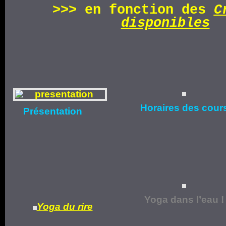
>>>
en fonction d
es
C
disponibles
Horaires
des cour
Présentation
Yoga dans l’eau !
Yoga du rire