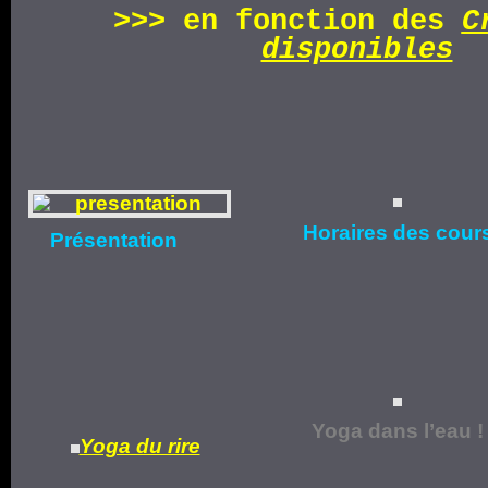
>>>
en fonction d
es
C
disponibles
Horaires
des cour
Présentation
Yoga dans l’eau !
Yoga du rire