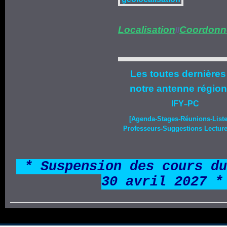
Localisation
Coordonn
//
Les toutes dernières
notre
antenne région
IFY
PC
–
[Agenda-
Stages
-Réunions-List
Professeurs-Suggestions Lecture-
*
* Suspension des cours du
30 avril 2027 *