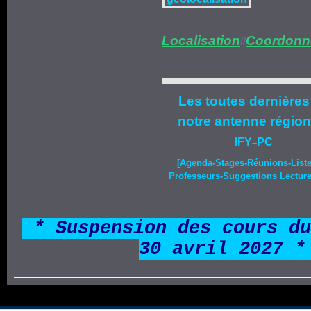
Localisation
Coordonn
//
Les toutes dernières
notre
antenne région
IFY
PC
–
[Agenda-
Stages
-Réunions-List
Professeurs-Suggestions Lecture-
*
* Suspension des cours du
30 avril 2027 *