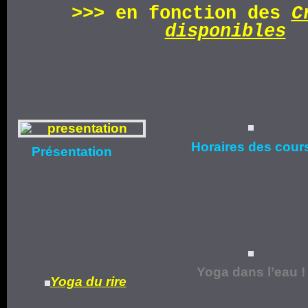
>>>
en fonction d
es
C
disponibles
Horaires
des cour
Présentation
Yoga dans l’eau !
Yoga du rire