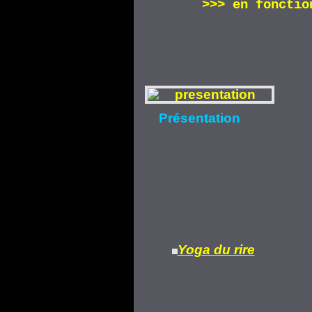
>>>
en fonctio
Présentation
Yoga du rire