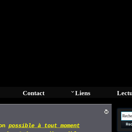
Contact
Liens
Lect
Rec
ion
p
ossible
à tout moment