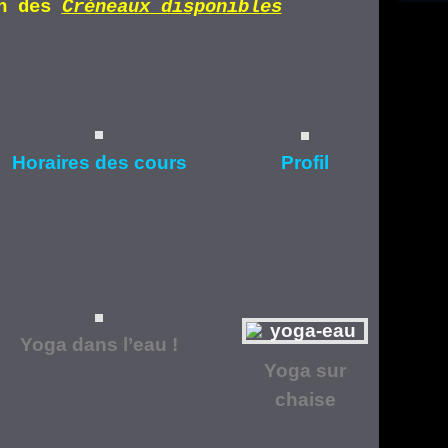
n d
es
Cr
éneaux disponibles
Horaires
des cours
Profil
Yoga dans l’eau !
Yoga
sur
chaise