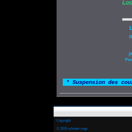
Loc
L
n
[
Pro
*
* Suspension des cou
Copyright
© 2026 sylvaine yoga.