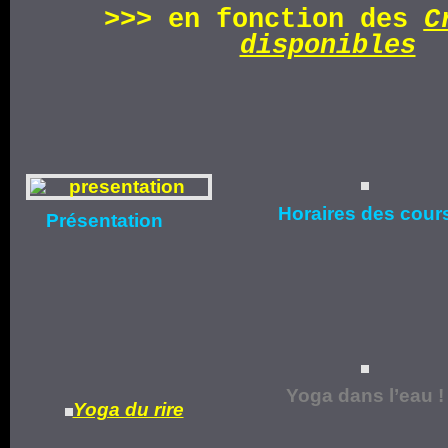
>>>
en fonction d
es
C
disponibles
Horaires
des cour
Présentation
Yoga dans l’eau !
Yoga du rire