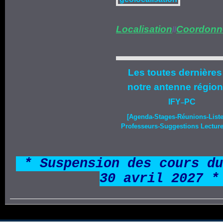
Localisation
Coordonn
//
Les toutes dernières
notre
antenne région
IFY
PC
–
[Agenda-
Stages
-Réunions-List
Professeurs-Suggestions Lecture-
*
* Suspension des cours du
30 avril 2027 *