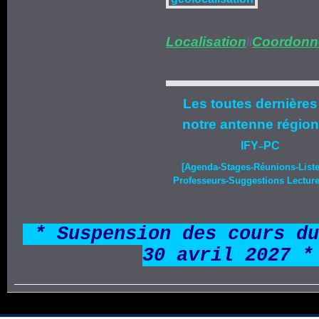
Localisation
Coordonn
//
Les toutes dernières
notre
antenne région
IFY
PC
–
[Agenda-
Stages
-Réunions-List
Professeurs-Suggestions Lecture-
*
* Suspension des cours du
30 avril 2027 *