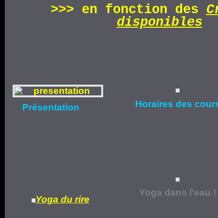
>>>
en fonction d
es
C
disponibles
Horaires
des cour
Présentation
Yoga dans l’eau !
Yoga du rire