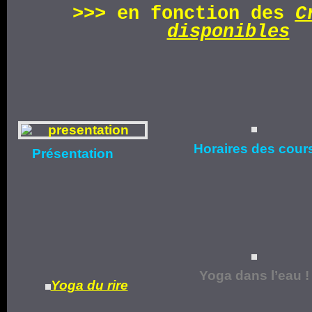
>>>
en fonction d
es
C
disponibles
Horaires
des cour
Présentation
Yoga dans l’eau !
Yoga du rire