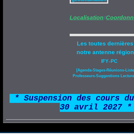
Localisation
Coordonn
//
Les toutes dernières
notre
antenne région
IFY
PC
–
[Agenda-
Stages
-Réunions-List
Professeurs-Suggestions Lecture-
*
* Suspension des cours du
30 avril 2027 *