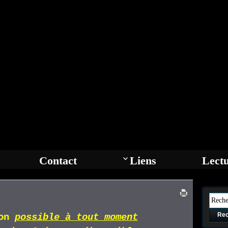
Contact
Liens
Lect
Rec
ion
p
ossible
à tout moment