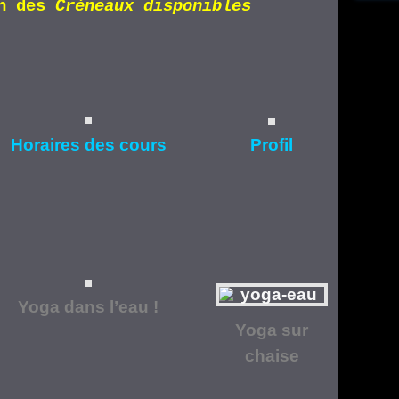
n d
es
Cr
éneaux disponibles
Horaires
des cours
Profil
Yoga dans l’eau !
Yoga
sur
chaise