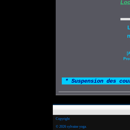
Loc
L
n
[
Pro
*
* Suspension des cou
Copyright
© 2026 sylvaine yoga.