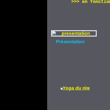
>>>
en fonctio
Présentation
Yoga du rire