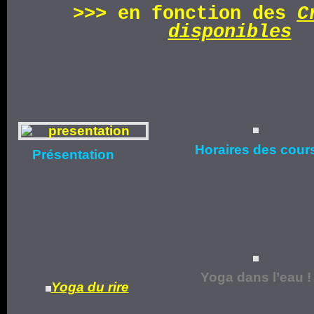
>>>
en fonction d
es
C
disponibles
Horaires
des cour
Présentation
Yoga dans l’eau !
Yoga du rire