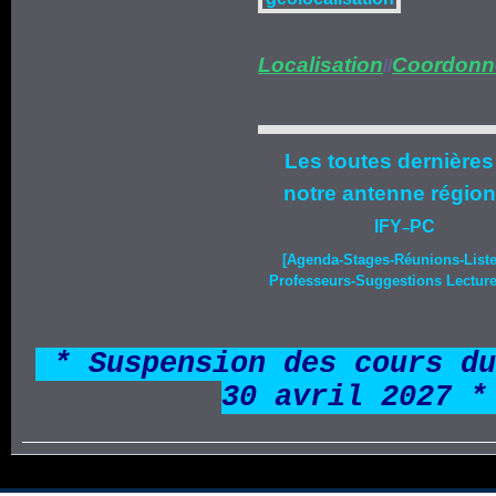
Localisation
Coordonn
//
Les toutes dernières
notre
antenne région
IFY
PC
–
[Agenda-
Stages
-Réunions-List
Professeurs-Suggestions Lecture-
*
* Suspension des cours du
30 avril 2027 *