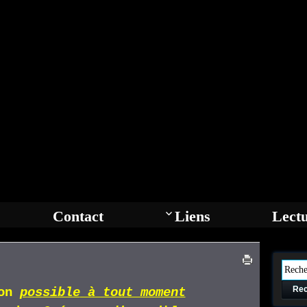
Contact
Liens
Lect
Rec
ion
p
ossible
à tout moment