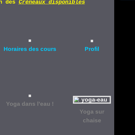
n d
es
Cr
éneaux disponibles
Horaires
des cours
Profil
Yoga dans l’eau !
Yoga
sur
chaise