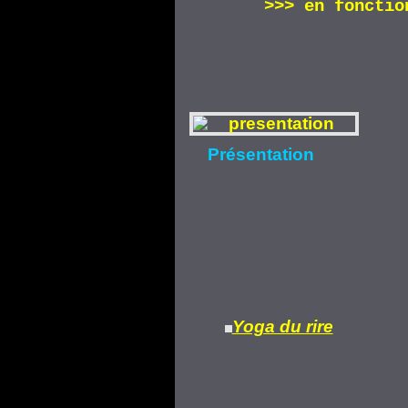
>>>
en fonctio
Présentation
Yoga du rire