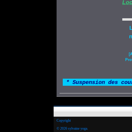
Loc
L
n
[
Pro
*
* Suspension des cou
Copyright
© 2026 sylvaine yoga.