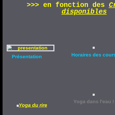
>>>
en fonction d
es
C
disponibles
Horaires
des cour
Présentation
Yoga dans l’eau !
Yoga du rire