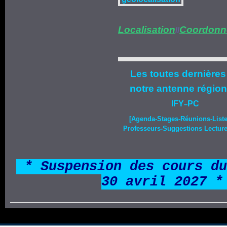
Localisation
Coordonn
//
Les toutes dernières
notre
antenne région
IFY
PC
–
[Agenda-
Stages
-Réunions-List
Professeurs-Suggestions Lecture-
*
* Suspension des cours du
30 avril 2027 *