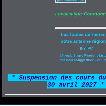
Localisation
Coordonn
//
Les toutes dernières
notre
antenne région
IFY
PC
–
[Agenda-
Stages
-Réunions-List
Professeurs-Suggestions Lecture-
*
* Suspension des cours du
30 avril 2027 *