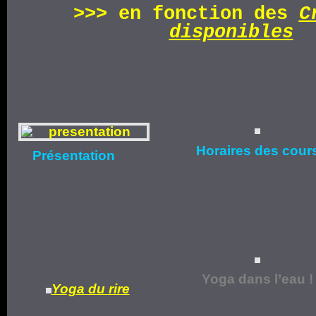
>>>
en fonction d
es
C
disponibles
Horaires
des cour
Présentation
Yoga dans l’eau !
Yoga du rire