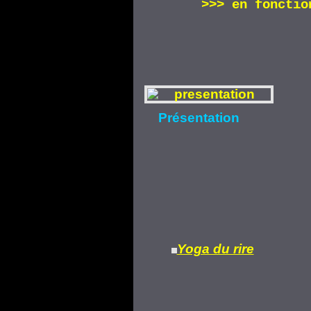
>>>
en fonctio
Présentation
Yoga du rire