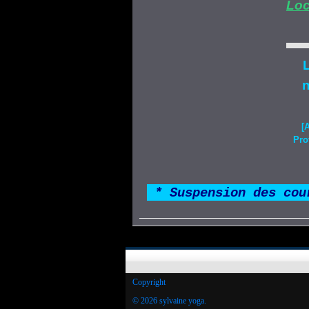
Loc
L
n
[
Pro
*
* Suspension des cou
Copyright
© 2026 sylvaine yoga.