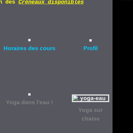
n d
es
Cr
éneaux disponibles
Horaires
des cours
Profil
Yoga dans l’eau !
Yoga
sur
chaise