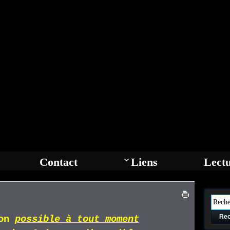
Contact
Liens
Lect
Rec
ion
p
ossible
à tout moment