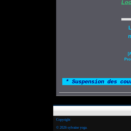
Loc
L
n
[
Pro
*
* Suspension des cou
Copyright
© 2026 sylvaine yoga.