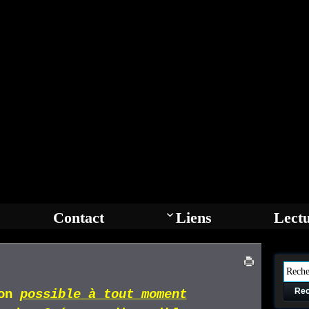
Contact
Liens
Lect
Rec
ion
p
ossible
à tout moment