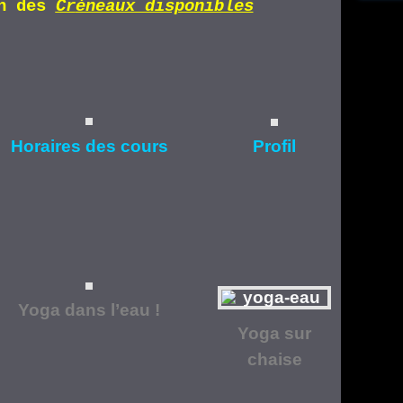
n d
es
Cr
éneaux disponibles
Horaires
des cours
Profil
Yoga dans l’eau !
Yoga
sur
chaise