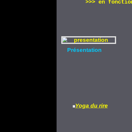
>>>
en fonctio
Présentation
Yoga du rire