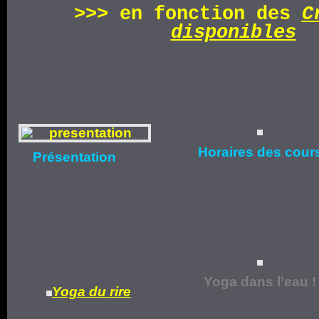
>>>
en fonction d
es
C
disponibles
Horaires
des cour
Présentation
Yoga dans l’eau !
Yoga du rire