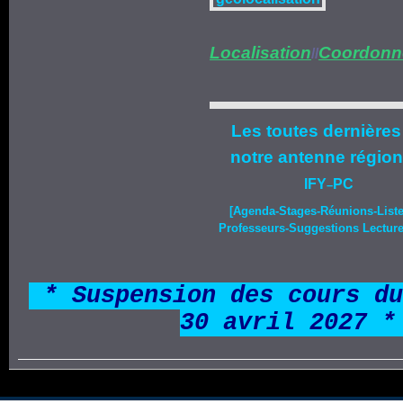
Localisation
Coordonn
//
Les toutes dernières
notre
antenne région
IFY
PC
–
[Agenda-
Stages
-Réunions-List
Professeurs-Suggestions Lecture-
*
* Suspension des cours du
30 avril 2027 *