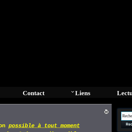
Contact
Liens
Lect
Rec
ion
p
ossible
à tout moment