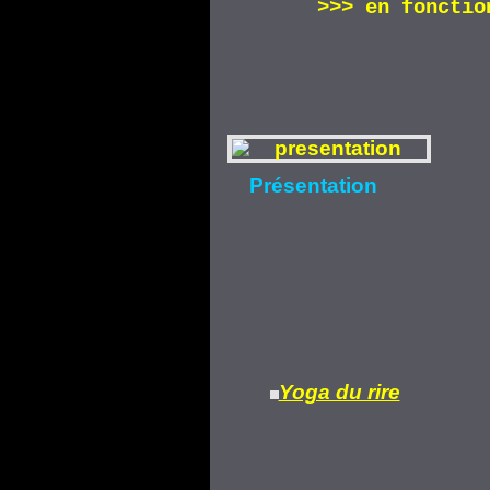
>>>
en fonctio
Présentation
Yoga du rire