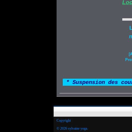
Loc
L
n
[
Pro
*
* Suspension des cou
Copyright
© 2026 sylvaine yoga.