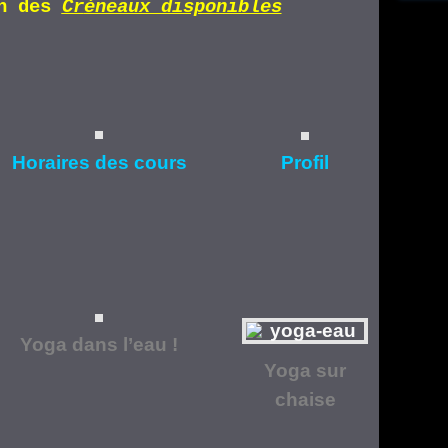
n d
es
Cr
éneaux disponibles
Horaires
des cours
Profil
Yoga dans l’eau !
Yoga
sur
chaise