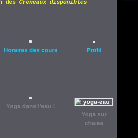
n d
es
Cr
éneaux disponibles
Horaires
des cours
Profil
Yoga dans l’eau !
Yoga
sur
chaise