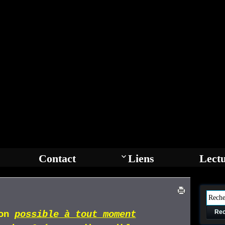
Contact
Liens
Lect
Rec
ion
p
ossible
à tout moment