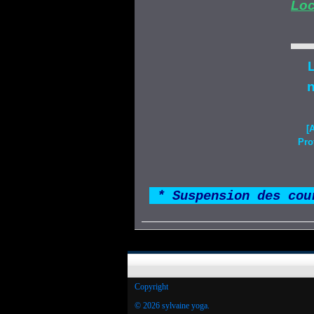
Loc
L
n
[
Pro
*
* Suspension des cou
Copyright
© 2026 sylvaine yoga.