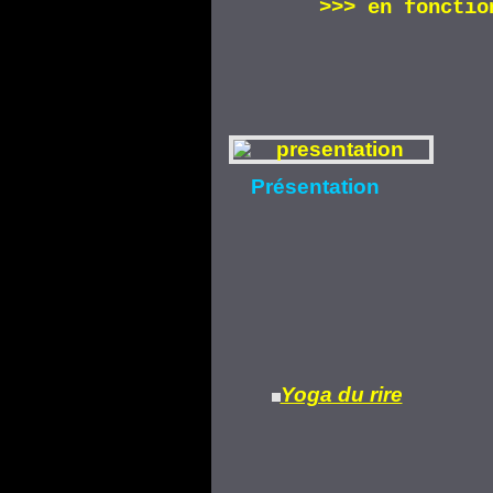
>>>
en fonctio
Présentation
Yoga du rire