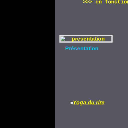
>>>
en fonctio
Présentation
Yoga du rire