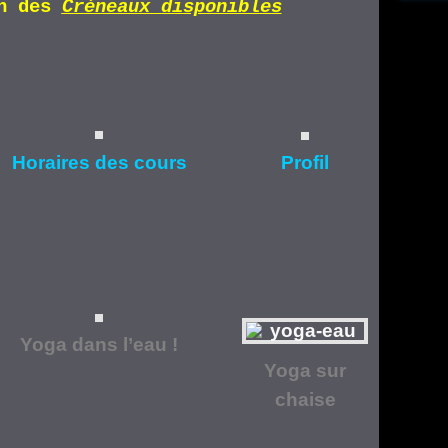
n d
es
Cr
éneaux disponibles
Horaires
des cours
Profil
Yoga dans l’eau !
Yoga
sur
chaise