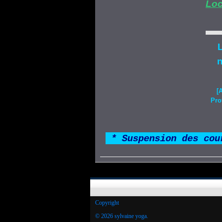
Loc
L
n
[
Pro
*
* Suspension des cou
Copyright
© 2026 sylvaine yoga.