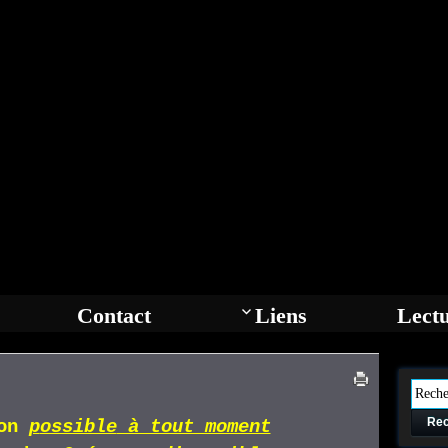
Contact
Liens
Lect
Rec
ion
p
ossible
à tout moment