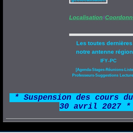
Localisation
Coordonn
//
Les toutes dernières
notre
antenne région
IFY
PC
–
[Agenda-
Stages
-Réunions-List
Professeurs-Suggestions Lecture-
*
* Suspension des cours du
30 avril 2027 *