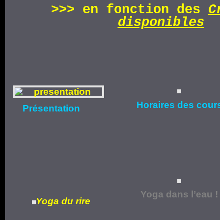
>>>
en fonction d
es
C
disponibles
Horaires
des cour
Présentation
Yoga dans l’eau !
Yoga du rire