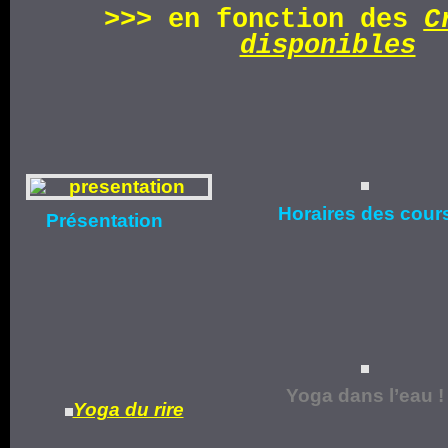
>>>
en fonction d
es
C
disponibles
Horaires
des cour
Présentation
Yoga dans l’eau !
Yoga du rire