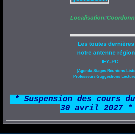
Localisation
Coordonn
//
Les toutes dernières
notre
antenne région
IFY
PC
–
[Agenda-
Stages
-Réunions-List
Professeurs-Suggestions Lecture-
*
* Suspension des cours du
30 avril 2027 *