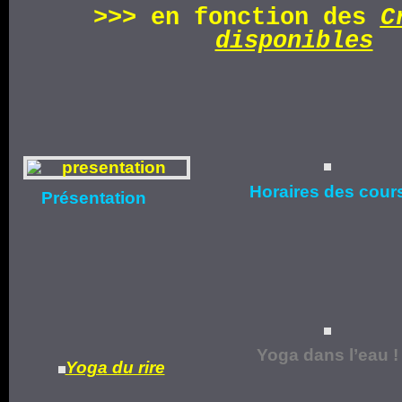
>>>
en fonction d
es
C
disponibles
Horaires
des cour
Présentation
Yoga dans l’eau !
Yoga du rire