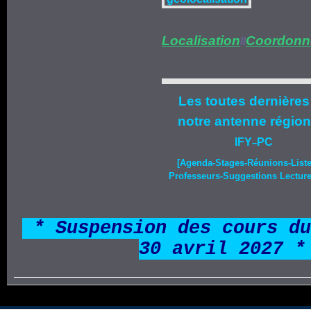
Localisation
Coordonn
//
Les toutes dernières
notre
antenne région
IFY
PC
–
[Agenda-
Stages
-Réunions-List
Professeurs-Suggestions Lecture-
*
* Suspension des cours du
30 avril 2027 *