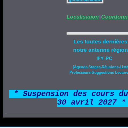
Localisation
Coordonn
//
Les toutes dernières
notre
antenne région
IFY
PC
–
[Agenda-
Stages
-Réunions-List
Professeurs-Suggestions Lecture-
*
* Suspension des cours du
30 avril 2027 *