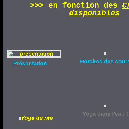
>>>
en fonction d
es
C
disponibles
Horaires
des cour
Présentation
Yoga dans l’eau !
Yoga du rire