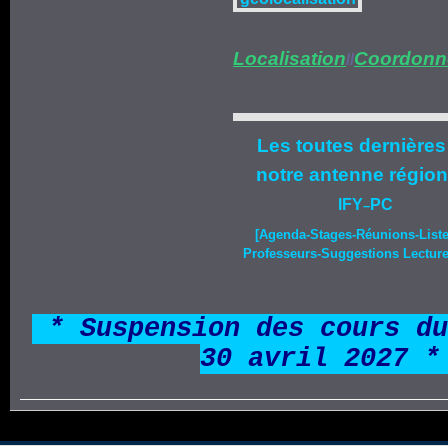
Localisation
Coordonn
//
Les toutes dernières
notre
antenne région
IFY
PC
–
[Agenda-
Stages
-Réunions-List
Professeurs-Suggestions Lecture-
*
* Suspension des cours du
30 avril 2027 *