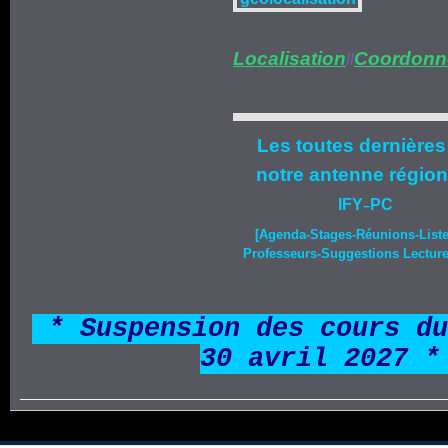
Localisation
Coordonn
//
Les toutes dernières
notre
antenne région
IFY
PC
–
[Agenda-
Stages
-Réunions-List
Professeurs-Suggestions Lecture-
*
* Suspension des cours du
30 avril 2027 *