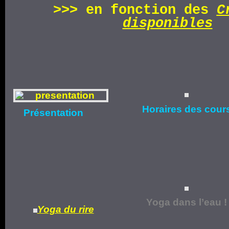
>>>
en fonction d
es
C
disponibles
Horaires
des cour
Présentation
Yoga dans l’eau !
Yoga du rire