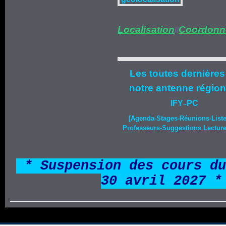
Localisation
Coordonn
//
Les toutes dernières
notre
antenne région
IFY
PC
–
[Agenda-
Stages
-Réunions-List
Professeurs-Suggestions Lecture-
*
* Suspension des cours du
30 avril 2027 *