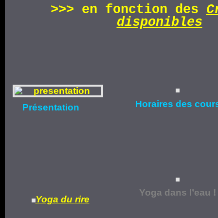
>>>
en fonction d
es
C
disponibles
Horaires
des cour
Présentation
Yoga dans l’eau !
Yoga du rire