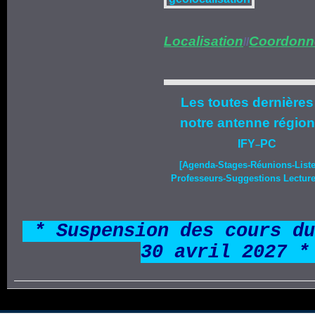
Localisation
Coordonn
//
Les toutes dernières
notre
antenne région
IFY
PC
–
[Agenda-
Stages
-Réunions-List
Professeurs-Suggestions Lecture-
*
* Suspension des cours du
30 avril 2027 *