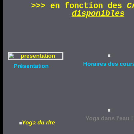
>>>
en fonction d
es
C
disponibles
Horaires
des cour
Présentation
Yoga dans l’eau !
Yoga du rire