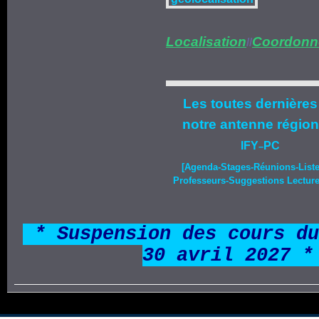
Localisation
Coordonn
//
Les toutes dernières
notre
antenne région
IFY
PC
–
[Agenda-
Stages
-Réunions-List
Professeurs-Suggestions Lecture-
*
* Suspension des cours du
30 avril 2027 *