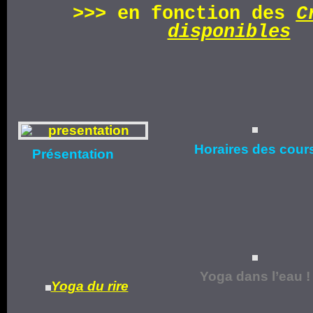
>>>
en fonction d
es
C
disponibles
Horaires
des cour
Présentation
Yoga dans l’eau !
Yoga du rire