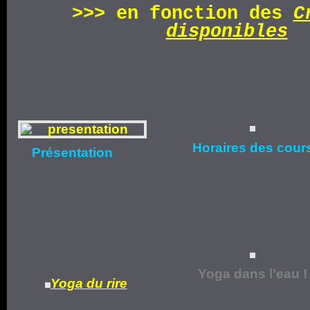
>>>
en fonction d
es
C
disponibles
Horaires
des cour
Présentation
Yoga dans l’eau !
Yoga du rire