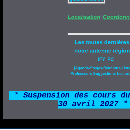
Localisation
Coordonn
//
Les toutes dernières
notre
antenne région
IFY
PC
–
[Agenda-
Stages
-Réunions-List
Professeurs-Suggestions Lecture-
*
* Suspension des cours du
30 avril 2027 *