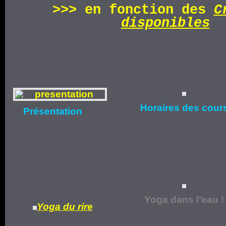
>>>
en fonction d
es
C
disponibles
Horaires
des cour
Présentation
Yoga dans l’eau !
Yoga du rire