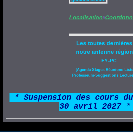
Localisation
Coordonn
//
Les toutes dernières
notre
antenne région
IFY
PC
–
[Agenda-
Stages
-Réunions-List
Professeurs-Suggestions Lecture-
*
* Suspension des cours du
30 avril 2027 *