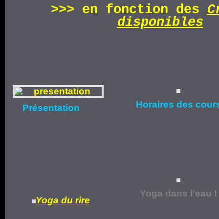
>>>
en fonction d
es
C
disponibles
Horaires
des cour
Présentation
Yoga dans l’eau !
Yoga du rire