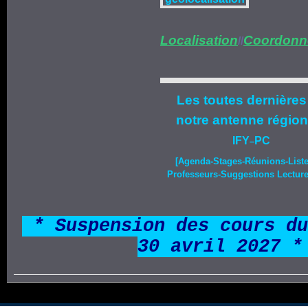
Localisation
Coordonn
//
Les toutes dernières
notre
antenne région
IFY
PC
–
[Agenda-
Stages
-Réunions-List
Professeurs-Suggestions Lecture-
*
* Suspension des cours du
30 avril 2027 *