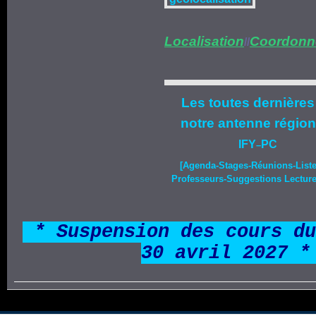
Localisation
Coordonn
//
Les toutes dernières
notre
antenne région
IFY
PC
–
[Agenda-
Stages
-Réunions-List
Professeurs-Suggestions Lecture-
*
* Suspension des cours du
30 avril 2027 *