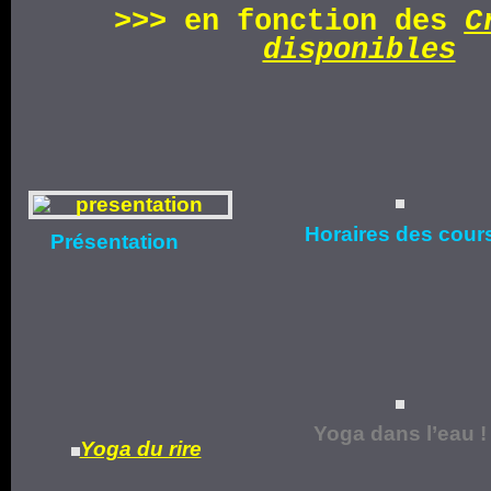
>>>
en fonction d
es
C
disponibles
Horaires
des cour
Présentation
Yoga dans l’eau !
Yoga du rire