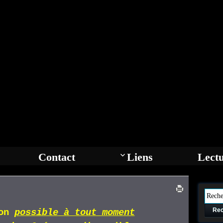
Contact
Liens
Lect
Rec
ion
p
ossible
à tout moment