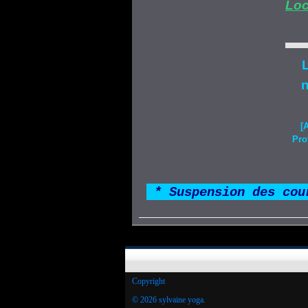
Loc
L
n
[
Pro
*
* Suspension des cou
Copyright
© 2026 sylvaine yoga.