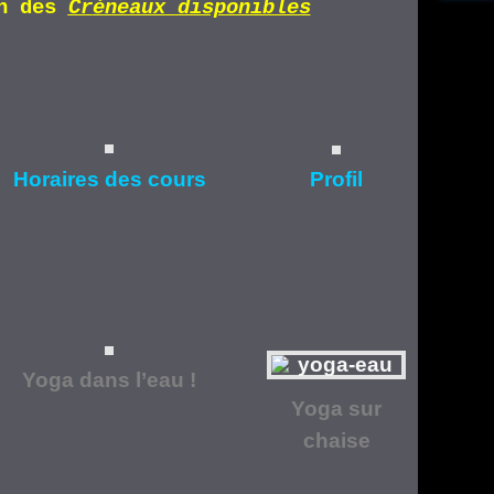
n d
es
Cr
éneaux disponibles
Horaires
des cours
Profil
Yoga dans l’eau !
Yoga
sur
chaise