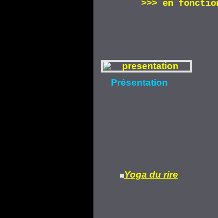
>>>
en fonctio
Présentation
Yoga du rire