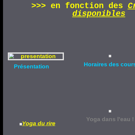
>>>
en fonction d
es
C
disponibles
Horaires
des cour
Présentation
Yoga dans l’eau !
Yoga du rire