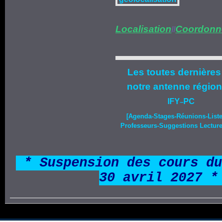
Localisation
Coordonn
//
Les toutes dernières
notre
antenne région
IFY
PC
–
[Agenda-
Stages
-Réunions-List
Professeurs-Suggestions Lecture-
*
* Suspension des cours du
30 avril 2027 *