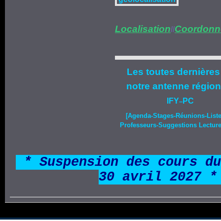
Localisation
Coordonn
//
Les toutes dernières
notre
antenne région
IFY
PC
–
[Agenda-
Stages
-Réunions-List
Professeurs-Suggestions Lecture-
*
* Suspension des cours du
30 avril 2027 *