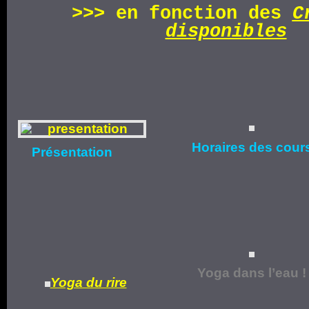
>>>
en fonction d
es
C
disponibles
Horaires
des cour
Présentation
Yoga dans l’eau !
Yoga du rire