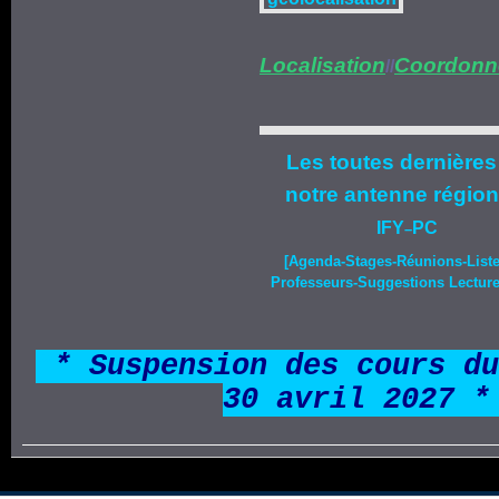
Localisation
Coordonn
//
Les toutes dernières
notre
antenne région
IFY
PC
–
[Agenda-
Stages
-Réunions-List
Professeurs-Suggestions Lecture-
*
* Suspension des cours du
30 avril 2027 *