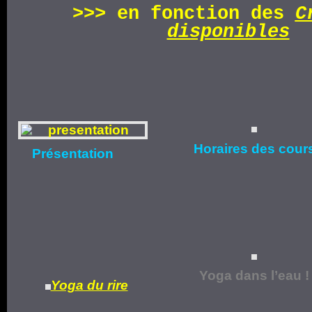
>>>
en fonction d
es
C
disponibles
Horaires
des cour
Présentation
Yoga dans l’eau !
Yoga du rire