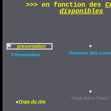
>>>
en fonction d
es
C
disponibles
Horaires
des cour
Présentation
Yoga dans l’eau !
Yoga du rire