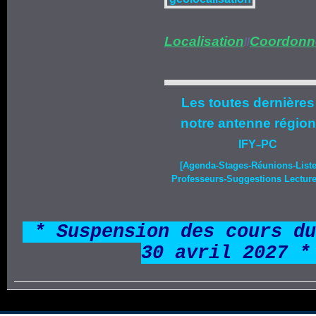
Localisation
Coordonn
//
Les toutes dernières
notre
antenne région
IFY
PC
–
[Agenda-
Stages
-Réunions-List
Professeurs-Suggestions Lecture-
*
* Suspension des cours du
30 avril 2027 *