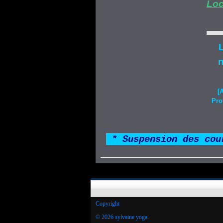
Loc
L
n
[
Pro
*
* Suspension des cou
Copyright
© 2026 sylvaine yoga.