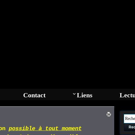
Contact
Liens
Lect
Rec
ion
p
ossible
à tout moment