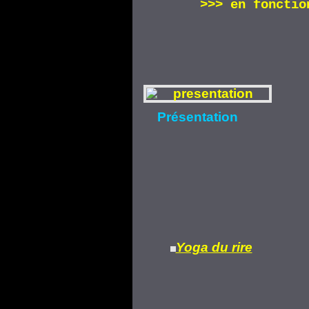
>>>
en fonctio
Présentation
Yoga du rire