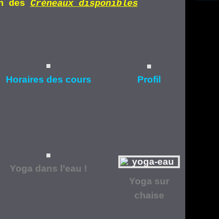
n d
es
Cr
éneaux disponibles
Horaires
des cours
Profil
Yoga dans l’eau !
Yoga
sur
chaise