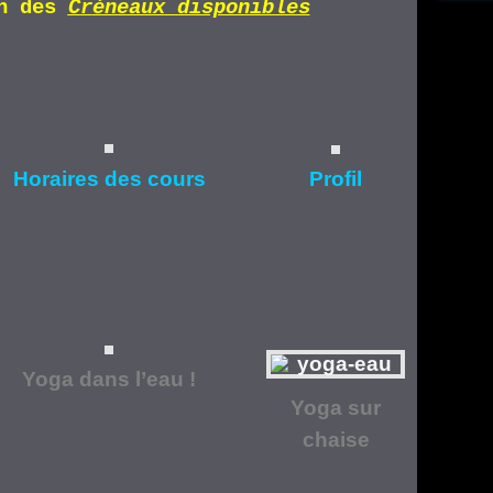
n d
es
Cr
éneaux disponibles
Horaires
des cours
Profil
Yoga dans l’eau !
Yoga
sur
chaise