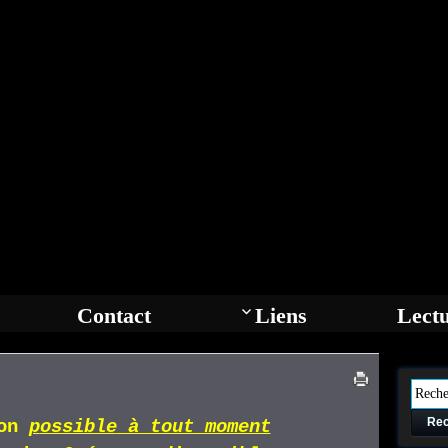
Contact
Liens
Lect
Rec
ion
p
ossible
à tout moment