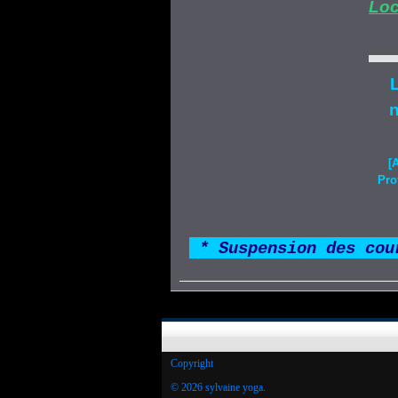
Loc
L
n
[
Pro
*
* Suspension des cou
Copyright
© 2026 sylvaine yoga.