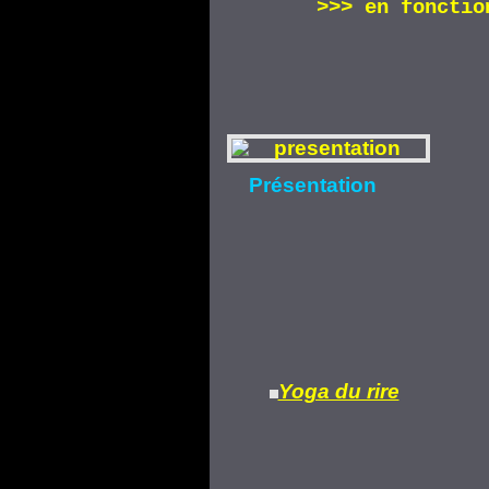
>>>
en fonctio
Présentation
Yoga du rire