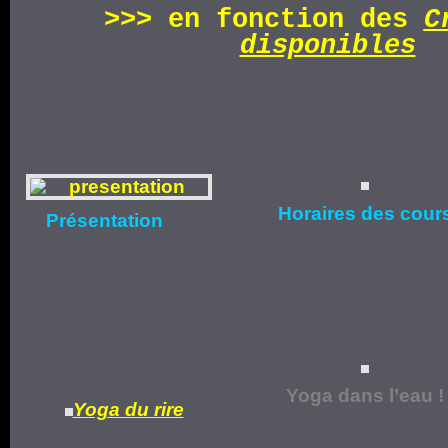
>>>
en fonction d
es
C
disponibles
Horaires
des cour
Présentation
Yoga dans l’eau !
Yoga du rire