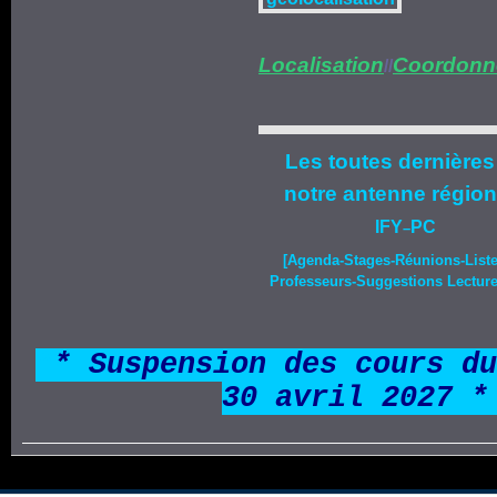
Localisation
Coordonn
//
Les toutes dernières
notre
antenne région
IFY
PC
–
[Agenda-
Stages
-Réunions-List
Professeurs-Suggestions Lecture-
*
* Suspension des cours du
30 avril 2027 *