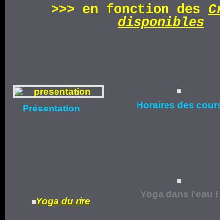
>>>
en fonction d
es
C
disponibles
Horaires
des cour
Présentation
Yoga dans l’eau !
Yoga du rire