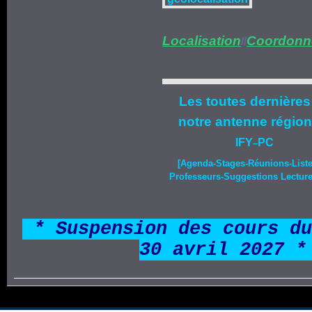
Localisation
Coordonn
//
Les toutes dernières
notre
antenne région
IFY
PC
–
[Agenda-
Stages
-Réunions-List
Professeurs-Suggestions Lecture-
*
* Suspension des cours du
30 avril 2027 *