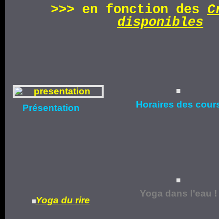
>>>
en fonction d
es
C
disponibles
Horaires
des cour
Présentation
Yoga dans l’eau !
Yoga du rire