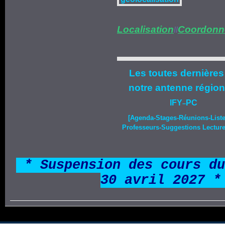
Localisation
Coordonn
//
Les toutes dernières
notre
antenne région
IFY
PC
–
[Agenda-
Stages
-Réunions-List
Professeurs-Suggestions Lecture-
*
* Suspension des cours du
30 avril 2027 *