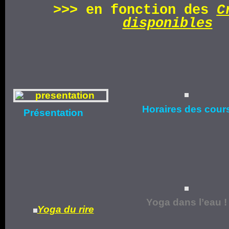
>>>
en fonction d
es
C
disponibles
Horaires
des cour
Présentation
Yoga dans l’eau !
Yoga du rire