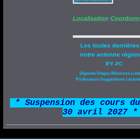
Localisation
Coordonn
//
Les toutes dernières
notre
antenne région
IFY
PC
–
[Agenda-
Stages
-Réunions-List
Professeurs-Suggestions Lecture-
*
* Suspension des cours du
30 avril 2027 *