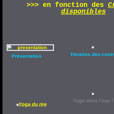
>>>
en fonction d
es
C
disponibles
Horaires
des cour
Présentation
Yoga dans l’eau !
Yoga du rire