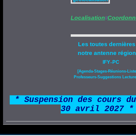
Localisation
Coordonn
//
Les toutes dernières
notre
antenne région
IFY
PC
–
[Agenda-
Stages
-Réunions-List
Professeurs-Suggestions Lecture-
*
* Suspension des cours du
30 avril 2027 *