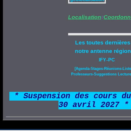
Localisation
Coordonn
//
Les toutes dernières
notre
antenne région
IFY
PC
–
[Agenda-
Stages
-Réunions-List
Professeurs-Suggestions Lecture-
*
* Suspension des cours du
30 avril 2027 *