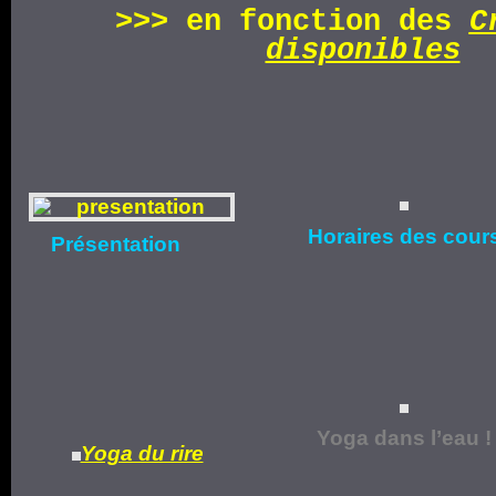
>>>
en fonction d
es
C
disponibles
Horaires
des cour
Présentation
Yoga dans l’eau !
Yoga du rire