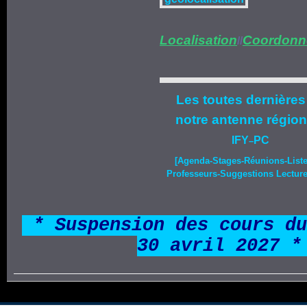
Localisation
Coordonn
//
Les toutes dernières
notre
antenne région
IFY
PC
–
[Agenda-
Stages
-Réunions-List
Professeurs-Suggestions Lecture-
*
* Suspension des cours du
30 avril 2027 *