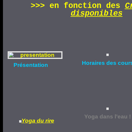
>>>
en fonction d
es
C
disponibles
Horaires
des cour
Présentation
Yoga dans l’eau !
Yoga du rire