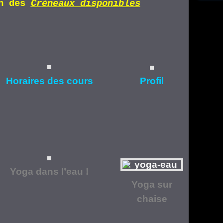
n d
es
Cr
éneaux disponibles
Horaires
des cours
Profil
Yoga dans l’eau !
Yoga
sur
chaise