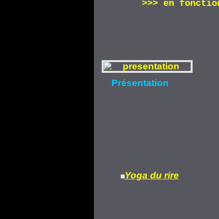
>>>
en fonctio
Présentation
Yoga du rire