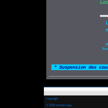
Loc
L
n
[
Pro
*
* Suspension des cou
Copyright
© 2026 sylvaine yoga.