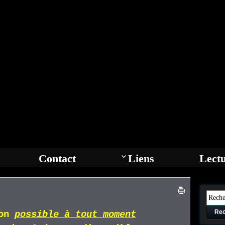
Contact
Liens
Lect
Rec
ion
p
ossible
à tout moment