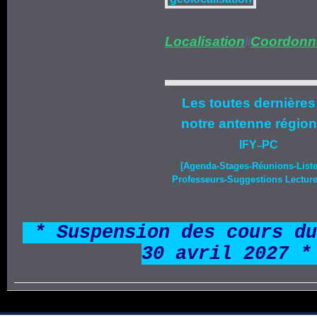
Localisation
Coordonn
//
Les toutes dernières
notre
antenne région
IFY
PC
–
[Agenda-
Stages
-Réunions-List
Professeurs-Suggestions Lecture-
*
* Suspension des cours du
30 avril 2027 *