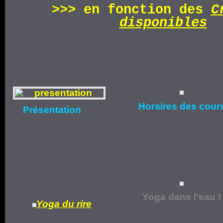
>>>
en fonction d
es
C
disponibles
Horaires
des cour
Présentation
Yoga dans l’eau !
Yoga du rire