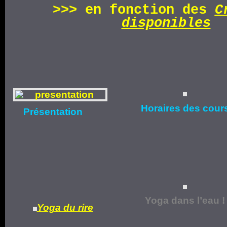
>>>
en fonction d
es
C
disponibles
Horaires
des cour
Présentation
Yoga dans l’eau !
Yoga du rire