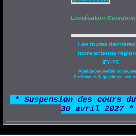
Localisation
Coordonn
//
Les toutes dernières
notre
antenne région
IFY
PC
–
[Agenda-
Stages
-Réunions-List
Professeurs-Suggestions Lecture-
*
* Suspension des cours du
30 avril 2027 *